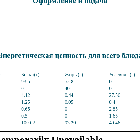
Оформление и подача
Энергетическая ценность для всего блюд
г)
Белки(г)
Жиры(г)
Углеводы(г)
93.5
52.8
0
0
40
0
4.12
0.44
27.56
1.25
0.05
8.4
0.65
0
2.85
0.5
0
1.65
100.02
93.29
40.46