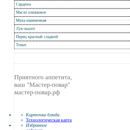
Фото
Сардина
Масло оливковое
Видео
Мука пшеничная
Вопрос Шеф-повару
Лук-шалот
Sous Vide. Су Вид
Перец красный сладкий
Томат
Калькулятор калорий
Мои проекты
Приятного аппетита,
ваш "Мастер-повар"
мастер-повар.рф
Карточка блюда
Технологическая карта
Избранное