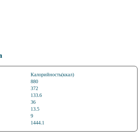
а
Калорийность(ккал)
880
372
133.6
36
13.5
9
1444.1