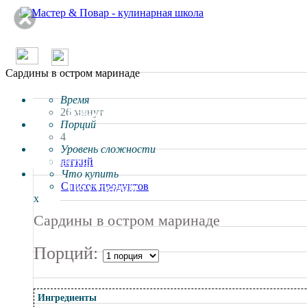
/
О проекте
Сардины в остром маринаде
Школа
Время
Вводные занятия
26 минут
Порций
Мастер классы
4
Уровень сложности
Рецепты
легкий
Что купить
По странам
Список продуктов
x
Ресторанное меню
Сардины в остром маринаде
Статьи
Порций:
Отзывы о ресторанах
Специалисты
Ингредиенты