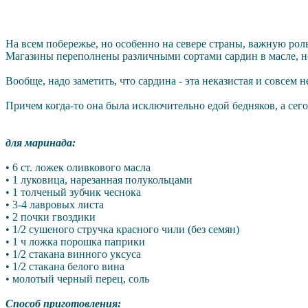
Португальская 
На всем побережье, но особенно на севере страны, важную рол
Магазины переполнены различными сортами сардин в масле, но
Вообще, надо заметить, что сардина - эта неказистая и совсем 
Причем когда-то она была исключительно едой бедняков, а сег
для маринада:
• 6 ст. ложек оливкового масла
• 1 луковица, нарезанная полукольцами
• 1 толченый зубчик чеснока
• 3-4 лавровых листа
• 2 почки гвоздики
• 1/2 сушеного стручка красного чили (без семян)
• 1 ч ложка порошка паприки
• 1/2 стакана винного уксуса
• 1/2 стакана белого вина
• молотый черный перец, соль
Способ приготовления: