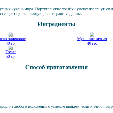
кусных кухонь мира. Португальские хозяйки умеют извернуться 
а севере страны, важную роль играют сардины.
Ингредиенты
сло оливковое
Мука пшеничная
40 гр.
40 гр.
Томат
50 гр.
Способ приготовления
ехом выйдем, если ничего под рукой нет - каме