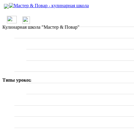
/
О проекте
Кулинарная школа "Мастер & Повар"
Школа
Вводные занятия
Мастер классы
Рецепты
По странам
Типы уроков
Ресторанное меню
Статьи
Отзывы о ресторанах
Специалисты
Фото