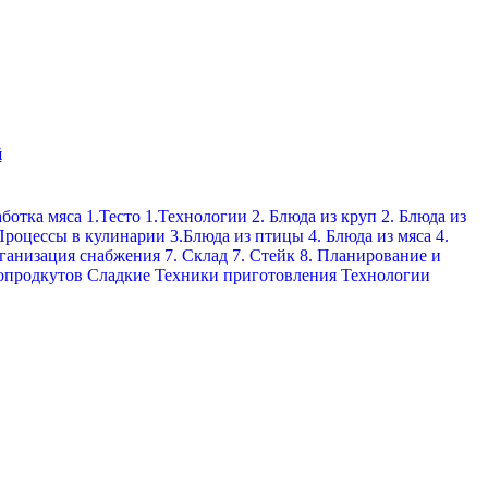
й
ботка мяса
1.Тесто
1.Технологии
2. Блюда из круп
2. Блюда из
Процессы в кулинарии
3.Блюда из птицы
4. Блюда из мяса
4.
рганизация снабжения
7. Склад
7. Стейк
8. Планирование и
опродкутов
Сладкие
Техники приготовления
Технологии