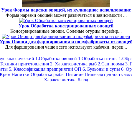
Урок Формы нарезки овощей, их кулинарное использование
Форма нарезки овощей может различаться в зависимости ...
Урок Обработка консервированных овощей
Консервированные овощи. Соленые огурцы перебир...
Урок Овощи для фарширования и полуфабрикаты из овоще
Для фарширования чаще всего используют кабачки, перец...
оус классический
1.Обработка овощей
1.Обработка птицы
1.Обра
 Техники приготовления
2. Характеристика рыб
2.Сан нормы
3. 
латы
5. Классификация предприятий ОП
6. Бульоны и супы
6. О
Крем
Напитки
Обработка рыбы
Питание
Пищевая ценность мяс
Характеристика блюд