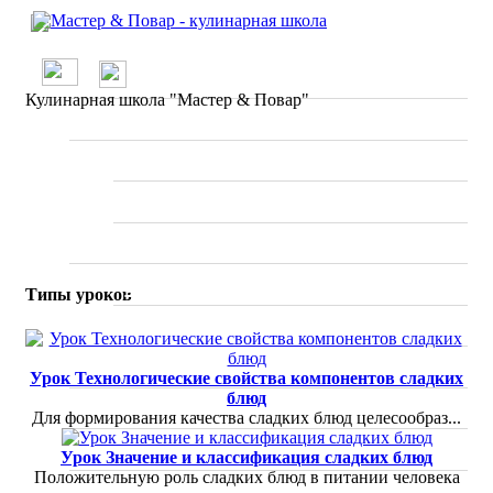
/
О проекте
Кулинарная школа "Мастер & Повар"
Школа
Вводные занятия
Мастер классы
Рецепты
По странам
Типы уроков
Ресторанное меню
Статьи
Урок Технологические свойства компонентов сладких
блюд
Отзывы о ресторанах
Для формирования качества сладких блюд целесообраз...
Специалисты
Урок Значение и классификация сладких блюд
Положительную роль сладких блюд в питании человека
Фото