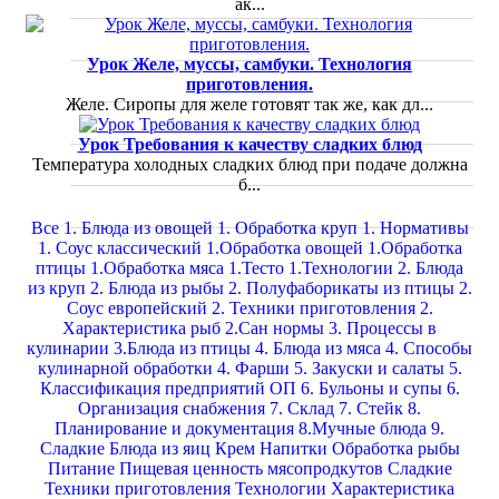
ак...
Видео
Урок Желе, муссы, самбуки. Технология
Вопрос Шеф-повару
приготовления.
Желе. Сиропы для желе готовят так же, как дл...
Sous Vide. Су Вид
Урок Требования к качеству сладких блюд
Калькулятор калорий
Температура холодных сладких блюд при подаче должна
б...
Мои проекты
Все
1. Блюда из овощей
1. Обработка круп
1. Нормативы
1. Соус классический
1.Обработка овощей
1.Обработка
птицы
1.Обработка мяса
1.Тесто
1.Технологии
2. Блюда
из круп
2. Блюда из рыбы
2. Полуфаборикаты из птицы
2.
Соус европейский
2. Техники приготовления
2.
Характеристика рыб
2.Сан нормы
3. Процессы в
кулинарии
3.Блюда из птицы
4. Блюда из мяса
4. Способы
кулинарной обработки
4. Фарши
5. Закуски и салаты
5.
Классификация предприятий ОП
6. Бульоны и супы
6.
Организация снабжения
7. Склад
7. Стейк
8.
Планирование и документация
8.Мучные блюда
9.
Сладкие
Блюда из яиц
Крем
Напитки
Обработка рыбы
Питание
Пищевая ценность мясопродкутов
Сладкие
Техники приготовления
Технологии
Характеристика