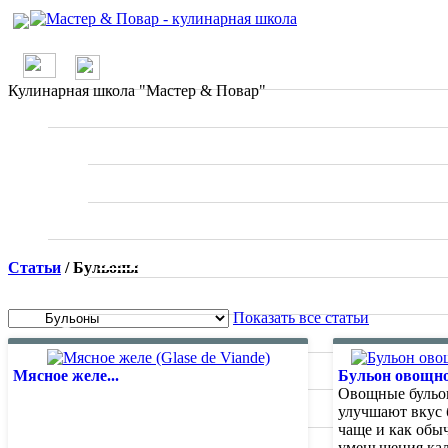
/
О проекте
Кулинарная школа "Мастер & Повар"
Школа
Вводные занятия
Мастер классы
Рецепты
По странам
Статьи
/ Бульоны
Ресторанное меню
Показать все статьи
Статьи
Отзывы о ресторанах
Мясное желе...
Бульон овощно
Овощные бульо
Специалисты
улучшают вкус 
чаще и как обы
Фото
уменьшения ка