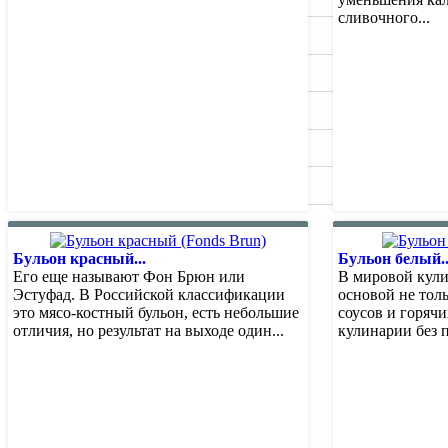
сливочного...
Видео
Вопрос Шеф-повару
Sous Vide. Су Вид
Калькулятор калорий
Мои проекты
Бульон красный...
Бульон белый..
Его еще называют Фон Брюн или
В мировой кули
Эстуфад. В Российской классификации
основой не толь
это мясо-костный бульон, есть небольшие
соусов и горяч
отличия, но результат на выходе один...
кулинарии без п