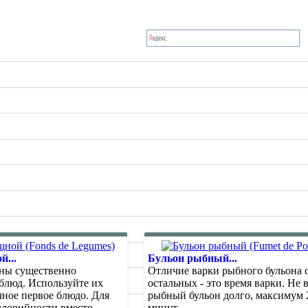
й...
Бульон рыбный...
ны существенно
Отличие варки рыбного бульона о
блюд. Используйте их
остальных - это время варки. Не 
чное первое блюдо. Для
рыбный бульон долго, максимум 
ллорийности вместо
минут.