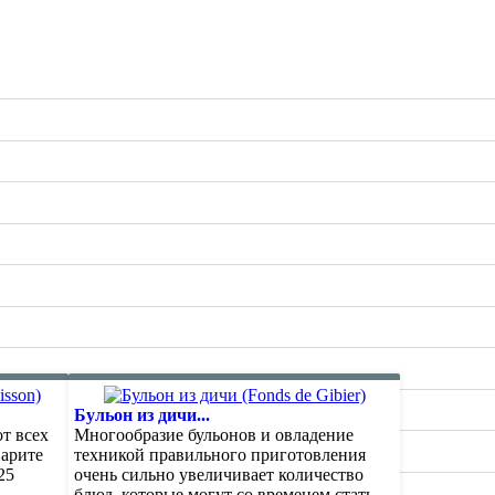
Бульон из дичи...
т всех
Многообразие бульонов и овладение
варите
техникой правильного приготовления
25
очень сильно увеличивает количество
блюд, которые могут со временем стать...