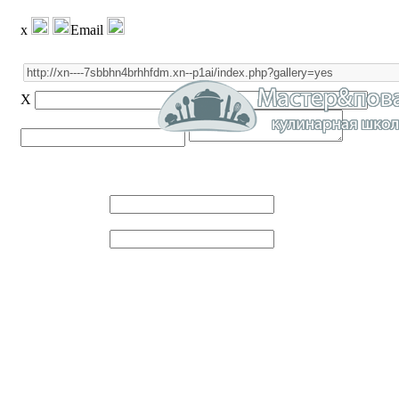
x
Email
X