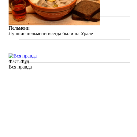
Видео
Вопрос Шеф-повару
Пельмени
Sous Vide. Су Вид
Лучшие пельмени всегда были на Урале
Калькулятор калорий
Мои проекты
Фаст-Фуд
Вся правда