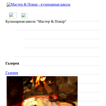
/
О проекте
Кулинарная школа "Мастер & Повар"
Школа
Вводные занятия
Мастер классы
Рецепты
По странам
Галерея
Ресторанное меню
Галерея
Статьи
Отзывы о ресторанах
Специалисты
Фото