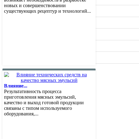
новых и совершенствовании
Видео
существующих рецептур и технологий...
Вопрос Шеф-повару
Sous Vide. Су Вид
Калькулятор калорий
Мои проекты
Влияние...
Результативность процесса
приготовления мясных эмульсий,
качество и выход готовой продукции
связаны с типом используемого
оборудования,...