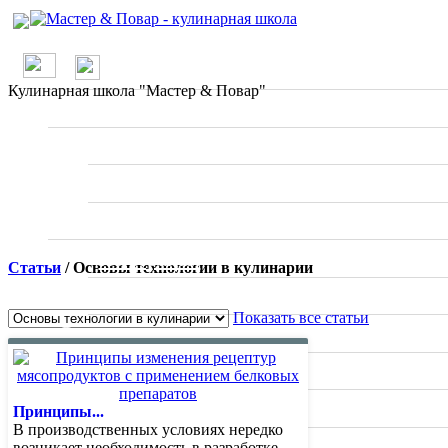
/
О проекте
Кулинарная школа "Мастер & Повар"
Школа
Вводные занятия
Мастер классы
Рецепты
По странам
Статьи
/ Основы технологии в кулинарии
Ресторанное меню
Показать все статьи
Статьи
Отзывы о ресторанах
Специалисты
Принципы...
В производственных условиях нередко
Фото
возникает необходимость в разработке