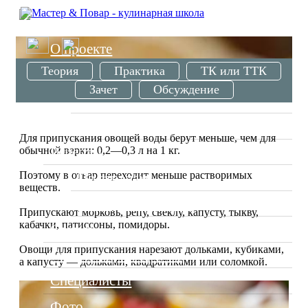
/
О проекте
Урок Блюда и гарниры из припущенных овощей
Теория
Практика
ТК или ТТК
Школа
Зачет
Обсуждение
Вводные занятия
Мастер классы
Для припускания овощей воды берут меньше, чем для
Рецепты
обычной варки: 0,2—0,3 л на 1 кг.
Поэтому в отвар переходит меньше растворимых
По странам
веществ.
Ресторанное меню
Припускают морковь, репу, свеклу, капусту, тыкву,
кабачки, патиссоны, помидоры.
Статьи
Овощи для припускания нарезают дольками, кубиками,
Отзывы о ресторанах
а капусту — дольками, квадратиками или соломкой.
Специалисты
Фото