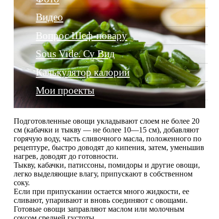
Видео
Вопрос Шеф-повару
Sous Vide. Су Вид
Калькулятор калорий
Мои проекты
Подготовленные овощи укладывают слоем не более 20
см (кабачки и тыкву — не более 10—15 см), добавляют
горячую воду, часть сливочного масла, положенного по
рецептуре, быстро доводят до кипения, затем, уменьшив
нагрев, доводят до готовности.
Тыкву, кабачки, патиссоны, помидоры и другие овощи,
легко выделяющие влагу, припускают в собственном
соку.
Если при припускании остается много жидкости, ее
сливают, упаривают и вновь соединяют с овощами.
Готовые овощи заправляют маслом или молочным
соусом средней густоты.