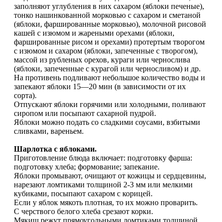
заполняют углубления в них сахаром (яблоки печеные),
тонко нашинкованной морковью с сахаром и сметаной
(яблоки, фаршированные морковью), молочной рисовой
кашей с изюмом и жареными орехами (яблоки,
фаршированные рисом и орехами) протертым творогом
с изюмом и сахаром (яблоки, запеченные с творогом),
массой из рубленых орехов, кураги или чернослива
(яблоки, запеченные с курагой или черносливом) и др.
На противень подливают небольшое количество воды и
запекают яблоки 15—20 мин (в зависимости от их
сорта).
Отпускают яблоки горячими или холодными, поливают
сиропом или посыпают сахарной пудрой.
Яблоки можно подать со сладкими соусами, взбитыми
сливками, вареньем.
Шарлотка с яблоками.
Приготовление блюда включает: подготовку фарша:
подготовку хлеба; формование; запекание.
Яблоки промывают, очищают от кожицы и сердцевины,
нарезают ломтиками толщиной 2-3 мм или мелкими
кубиками, посыпают сахаром с корицей.
Если у яблок мякоть плотная, то их можно проварить.
С черствого белого хлеба срезают корки.
Мякиш режут прямоугольными ломтиками толщиной