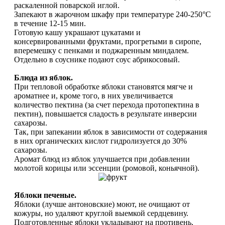
раскаленной поварской иглой.
Запекают в жарочном шкафу при температуре 240-250°С
в течение 12-15 мин.
Готовую кашу украшают цукатами и
консервированными фруктами, прогретыми в сиропе,
вперемешку с пенками и поджаренным миндалем.
Отдельно в соуснике подают соус абрикосовый.
Блюда из яблок.
При тепловой обработке яблоки становятся мягче и
ароматнее и, кроме того, в них увеличивается
количество пектина (за счет перехода протопектина в
пектин), повышается сладость в результате инверсии
сахарозы.
Так, при запекании яблок в зависимости от содержания
в них органических кислот гидролизуется до 30%
сахарозы.
Аромат блюд из яблок улучшается при добавлении
молотой корицы или эссенции (ромовой, коньячной).
Яблоки печеные.
Яблоки (лучше антоновские) моют, не очищают от
кожуры, но удаляют круглой выемкой сердцевину.
Подготовленные яблоки укладывают на противень,