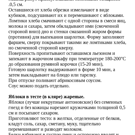
.0,5 см.
Оставшиеся от хлеба обрезки измельчают в виде
кубиков, подсушивают их и перемешивают с яблоками.
Ломтики хлеба смачивают с одной стороны в смеси яиц,
молока и сахара, затем обкладывают ими (смоченной
стороной вниз) дно и стенки смазанной жиром формы
(противня) для выпекания шарлотки. Форму заполняют
фаршем, сверху покрывают такими же ломтиками хлеба,
но смоченной стороной кверху.
Поверхность пропитывают оставшимся льезоном и
запекают в жарочном шкафу при температуре 180-200°С
до образования румяной корочки (15-20 мин),
Готовую шарлотку выдерживают в форме 10 мин, а
затем выкладывают на блюдо или тарелку.
При отпуске поливают абрикосовым соусом.
Соус можно подать отдельно.
Яблоки в тесте (в кляре) жареные.
Яблоки (лучше некрупные антоновские) без семенных
гнезд и без кожицы нарезают кружочками толщиной 0,5
см и посыпают сахаром.
Приготовляют тесто: в желтки, отделенные от белков,
кладут соль, сахар, сметану, муку, тщательно
перемешивают и разводят молоком.
Белки взбивают в густую пену и осторожно вводят н