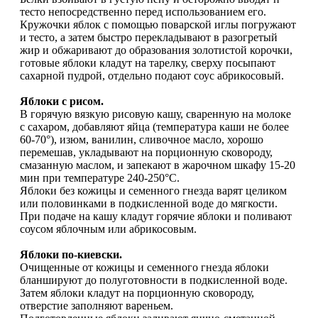
тесто непосредственно перед использованием его.
Кружочки яблок с помощью поварской иглы погружают
и тесто, а затем быстро перекладывают в разогретый
жир и обжаривают до образования золотистой корочки,
готовые яблоки кладут на тарелку, сверху посыпают
сахарной пудрой, отдельно подают соус абрикосовый.
Яблоки с рисом.
В горячую вязкую рисовую кашу, сваренную на молоке
с сахаром, добавляют яйца (температура каши не более
60-70°), изюм, ванилин, сливочное масло, хорошо
перемешав, укладывают на порционную сковороду,
смазанную маслом, и запекают в жарочном шкафу 15-20
мин при температуре 240-250°С.
Яблоки без кожицы и семенного гнезда варят целиком
или половинками в подкисленной воде до мягкости.
При подаче на кашу кладут горячие яблоки и поливают
соусом яблочным или абрикосовым.
Яблоки по-киевски.
Очищенные от кожицы и семенного гнезда яблоки
бланшируют до полуготовности в подкисленной воде.
Затем яблоки кладут на порционную сковороду,
отверстие заполняют вареньем.