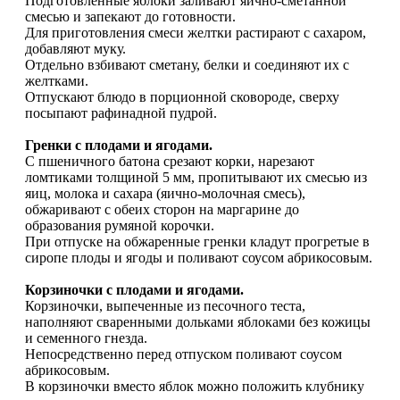
Подготовленные яблоки заливают яично-сметанной
смесью и запекают до готовности.
Для приготовления смеси желтки растирают с сахаром,
добавляют муку.
Отдельно взбивают сметану, белки и соединяют их с
желтками.
Отпускают блюдо в порционной сковороде, сверху
посыпают рафинадной пудрой.
Гренки с плодами и ягодами.
С пшеничного батона срезают корки, нарезают
ломтиками толщиной 5 мм, пропитывают их смесью из
яиц, молока и сахара (яично-молочная смесь),
обжаривают с обеих сторон на маргарине до
образования румяной корочки.
При отпуске на обжаренные гренки кладут прогретые в
сиропе плоды и ягоды и поливают соусом абрикосовым.
Корзиночки с плодами и ягодами.
Корзиночки, выпеченные из песочного теста,
наполняют сваренными дольками яблоками без кожицы
и семенного гнезда.
Непосредственно перед отпуском поливают соусом
абрикосовым.
В корзиночки вместо яблок можно положить клубнику