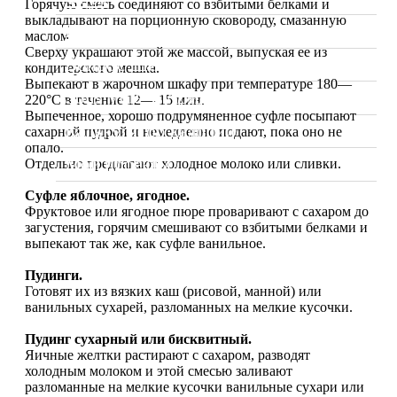
Горячую смесь соединяют со взбитыми белками и
выкладывают на порционную сковороду, смазанную
Видео
маслом.
Сверху украшают этой же массой, выпуская ее из
Вопрос Шеф-повару
кондитерского мешка.
Выпекают в жарочном шкафу при температуре 180—
Sous Vide. Су Вид
220°С в течение 12— 15 мин.
Выпеченное, хорошо подрумяненное суфле посыпают
Калькулятор калорий
сахарной пудрой и немедленно подают, пока оно не
опало.
Мои проекты
Отдельно предлагают холодное молоко или сливки.
Суфле яблочное, ягодное.
Фруктовое или ягодное пюре проваривают с сахаром до
загустения, горячим смешивают со взбитыми белками и
выпекают так же, как суфле ванильное.
Пудинги.
Готовят их из вязких каш (рисовой, манной) или
ванильных сухарей, разломанных на мелкие кусочки.
Пудинг сухарный или бисквитный.
Яичные желтки растирают с сахаром, разводят
холодным молоком и этой смесью заливают
разломанные на мелкие кусочки ванильные сухари или