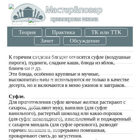
/
О проекте
Урок Горячие сладкие блюда
Теория
Практика
ТК или ТТК
Школа
Зачет
Обсуждение
Вводные занятия
Мастер классы
К горячим сладким блюдам относятся суфле (воздушные
пироги), пудинги, сладкие каши, блюда из яблок,
Рецепты
блинчики и др.
Эти блюда, особенно крупяные и мучные,
высокопитательны и используются не только в качестве
По странам
десерта, но и включаются в меню ужинов и завтраков.
Ресторанное меню
Суфле.
Для приготовления суфле яичные желтки растирают с
Статьи
сахаром, добавляют муку, ванилин (для суфле
ванильного), растертый шоколад или какао-порошок
Отзывы о ресторанах
(для суфле шоколадного), измельченный и поджаренный
с сахаром миндаль (для суфле орехового), разводят
Специалисты
горячим молоком и, непрерывно помешивая,
проваривают смесь до загустения.
Фото