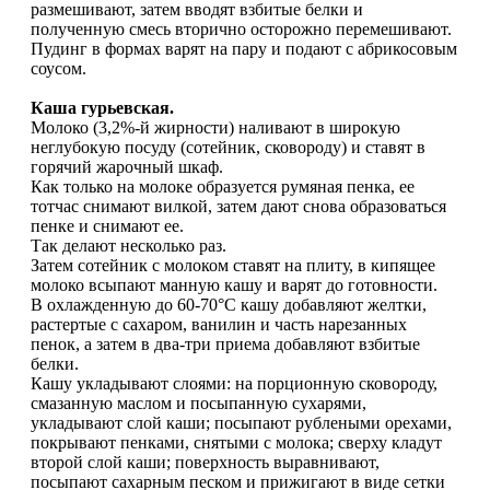
размешивают, затем вводят взбитые белки и
полученную смесь вторично осторожно перемешивают.
Пудинг в формах варят на пару и подают с абрикосовым
соусом.
Каша гурьевская.
Молоко (3,2%-й жирности) наливают в широкую
неглубокую посуду (сотейник, сковороду) и ставят в
горячий жарочный шкаф.
Как только на молоке образуется румяная пенка, ее
тотчас снимают вилкой, затем дают снова образоваться
пенке и снимают ее.
Так делают несколько раз.
Затем сотейник с молоком ставят на плиту, в кипящее
молоко всыпают манную кашу и варят до готовности.
В охлажденную до 60-70°С кашу добавляют желтки,
растертые с сахаром, ванилин и часть нарезанных
пенок, а затем в два-три приема добавляют взбитые
белки.
Кашу укладывают слоями: на порционную сковороду,
смазанную маслом и посыпанную сухарями,
укладывают слой каши; посыпают рублеными орехами,
покрывают пенками, снятыми с молока; сверху кладут
второй слой каши; поверхность выравнивают,
посыпают сахарным песком и прижигают в виде сетки