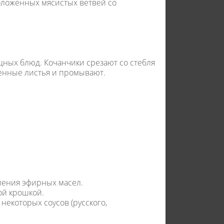
положенных мясистых ветвей со
ощных блюд. Кочанчики срезают со стебля
ченные листья и промывают.
ления эфирных масел.
ой крошкой.
некоторых соусов (русского,