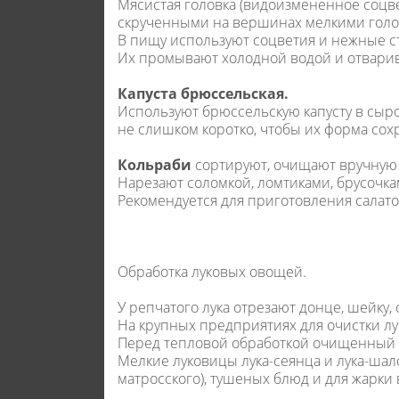
Мясистая головка (видоизмененное соцве
скрученными на вершинах мелкими голов
В пищу используют соцветия и нежные с
Их промывают холодной водой и отвари
Капуста брюссельская.
Используют брюссельскую капусту в сыро
не слишком коротко, чтобы их форма сох
Кольраби
сортируют, очищают вручную
Нарезают соломкой, ломтиками, брусочка
Рекомендуется для приготовления салатов
Обработка луковых овощей.
У репчатого лука отрезают донце, шейку
На крупных предприятиях для очистки л
Перед тепловой обработкой очищенный л
Мелкие луковицы лука-сеянца и лука-шал
матросского), тушеных блюд и для жарки