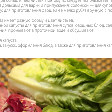
ов больше, чем листья, поэтому их следует использовать 
 дольками для варки и припускания; соломкой — для супов,
гу; для приготовления фаршей ее мелко рубят вручную с п
та имеет разную форму и цвет листьев.
ной капусты для приготовления супов, овощных блюд, сал
ения, промывают в проточной воде и обсушивают.
 капуста.
, закусок, оформления блюд, а также для приготовления ка