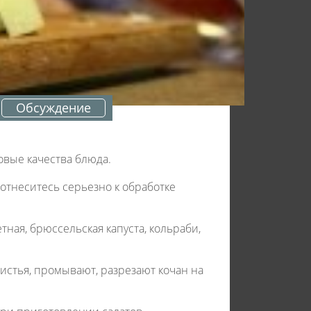
Обсуждение
овые качества блюда.
 отнеситесь серьезно к обработке
етная, брюссельская капуста, кольраби,
истья, промывают, разрезают кочан на