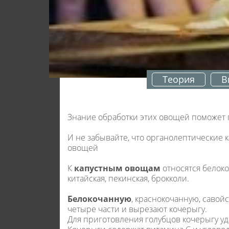
Теория
В
Знание обработки этих овощей поможет 
И не забывайте, что органолептические 
овощей
К
капустным овощам
относятся белокоч
китайская, пекинская, брокколи.
Белокочанную
, краснокочанную, савой
четыре части и вырезают кочерыгу.
Для приготовления голубцов кочерыгу уда