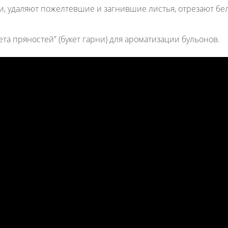
, удаляют пожелтевшие и загнившие листья, отрезают белую
ета пряностей” (букет гарни) для ароматизации бульонов.