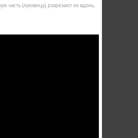
 часть (луковицу), разрезают ее вдоль,