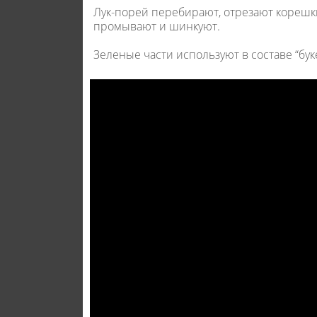
Лук-порей перебирают, отрезают корешки
промывают и шинкуют.
Зеленые части используют в составе “бук