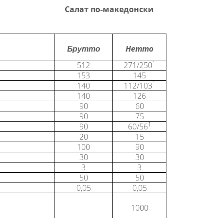
Салат по-македонски
Нетто
Брутто
1
512
271/250
153
145
1
140
112/103
140
126
90
60
90
75
1
90
60/56
20
15
100
90
30
30
3
3
50
50
0,05
0,05
1000