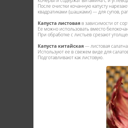
Кочерыги содержат витамина С и углевод
После очистки кочанную капусту нарезают
квадратиками (шашками) — для супов, ра
Капуста листовая
в зависимости от сор
Ее можно использовать вместо белокочан
При обработке с листьев срезают утолщ
Капуста китайская
— листовая салатная
Используют ее в свежем виде для салатов
Подготавливают как листовую.