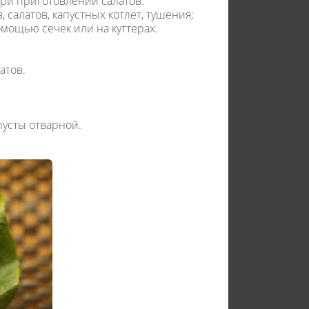
при приготовлении салатов.
 салатов, капустных котлет, тушения;
омощью сечек или на куттерах.
атов.
пусты отварной.