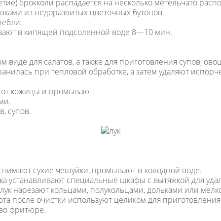
тие) брокколи распадается на несколько метельчато рас
ками из недоразвитых цветочных бутонов.
тебли.
вают в кипящей подсоленной воде 8—10 мин.
м виде для салатов, а также для приготовления супов, ов
ранилась при тепловой обработке, а затем удаляют испор
 от кожицы и промывают.
ми.
, супов.
, снимают сухие чешуйки, промывают в холодной воде.
ука устанавливают специальные шкафы с вытяжкой для уда
ук нарезают кольцами, полукольцами, дольками или мелк
ота после очистки используют целиком для приготовления 
 во фритюре.