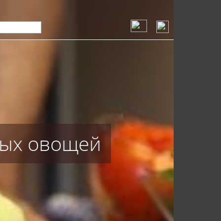
/
вых овощей