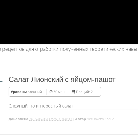
 рецептов для отработки полученных теоретических навы
Салат Лионский с яйцом-пашот
Уровень:
сложный
30 мин
Порций: 2
Сложный, но интересный салат
Добавлено
2015-06-05T17:28:00+00:00 |
Автор
Челнокова Елена