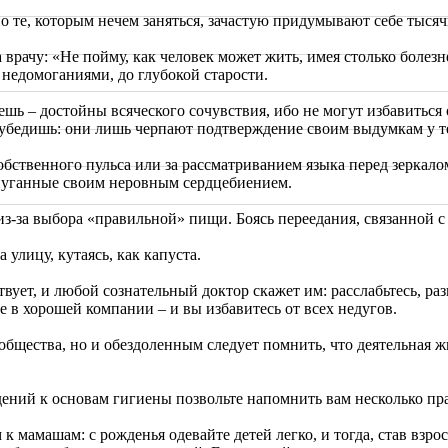
 те, которым нечем заняться, зачастую придумывают себе тысяч
ла врачу: «Не пойму, как человек может жить, имея столько болез
недомоганиями, до глубокой старости.
ешь – достойны всяческого сочувствия, ибо не могут избавить
убедишь: они лишь черпают подтверждение своим выдумкам у те
бственного пульса или за рассматриванием языка перед зеркало
апуганные своим неровным сердцебиением.
 из-за выбора «правильной» пищи. Боясь переедания, связанной
 улицу, кутаясь, как капуста.
ует, и любой сознательный доктор скажет им: расслабьтесь, раз
е в хорошей компании – и вы избавитесь от всех недугов.
общества, но и обездоленным следует помнить, что деятельная ж
ений к основам гигиены позвольте напомнить вам несколько пра
к мамашам: с рожденья одевайте детей легко, и тогда, став взр