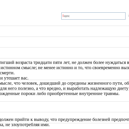
игший возраста тридцати пяти лет, не должен более нуждаться в
 истинном смысле; не менее истинно и то, что своевременно вы
 смерти.
и утешает вас.
мысле, что человек, дошедший до середины жизненного пути, об
 для него полезно, а что вредно, и выработать надлежащую диету
врожденные пороки либо приобретенные внутренние травмы.
 должен прийти к выводу, что предупреждение болезней предпоч
ва, не злоупотребляя ими.