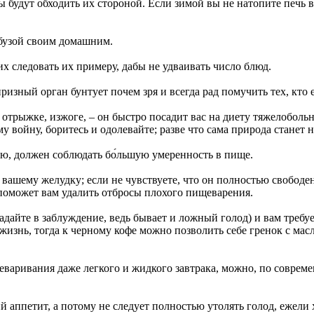
будут обходить их стороной. Если зимой вы не натопите печь в
обузой своим домашним.
х следовать их примеру, дабы не удваивать число блюд.
ризный орган бунтует почем зря и всегда рад помучить тех, кто 
 отрыжке, изжоге, – он быстро посадит вас на диету тяжелоболь
му войну, боритесь и одолевайте; разве что сама природа станет 
ью, должен соблюдать бо́льшую умеренность в пище.
о вашему желудку; если не чувствуете, что он полностью свободе
поможет вам удалить отбросы плохого пищеварения.
адайте в заблуждение, ведь бывает и ложный голод) и вам требу
жизнь, тогда к черному кофе можно позволить себе гренок с мас
реваривания даже легкого и жидкого завтрака, можно, по соврем
й аппетит, а потому не следует полностью утолять голод, ежели