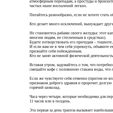
атмосферным перепадам, а простуды и бронхиты 
частых ныне воспалений легких.
Питайтесь разнообразно, если не хотите стать 
Кто делает много исключений, вынуждает други
Не становитесь рабами своего желудка: этот кап
многим людям, не стесненным в средствах).
Будете потворствовать его причудам – тошноте,
И если вам не в чем себя упрекнуть, объявите е
признайте себя побежденным.
Кто не занят активной физической деятельност
Вставая утром, задумайтесь о том, что потребн
смешайте кофе с половиною стакана воды, что 
Если же чувствуете себя отменно (притом не вп
признаком доброго здравия и пророчит долгую 
горячий шоколад.
Часа через четыре, которые необходимы для пе
11 часов или в полдень.
Эта первая за день трапеза вызывает наибольши