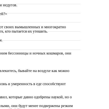
и недугов.
ней?»
ся от своих вымышленных и многократно
х, кто пытается их утешить.
м.
 с ним бессонницы и ночных кошмаров, они
влекитесь, бывайте на воздухе как можно
изнь и умеренность в еде способствуют
вил, которые давно одобрены наукой, но о
ослыми, они будут менее подвержены резким