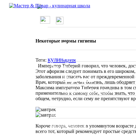
/
О проекте
Введение в кулинарию
Школа
Некоторые нормы гигиены
Вводные занятия
Мастер классы
кулинария
Теги:
Император Тиберий говорил, что человек, дост
Рецепты
Этот афоризм следует понимать в его широком,
заболевания и спасать вас от преждевременной
По странам
Врач, который не лечит болезнь, лишь ободряет 
Максима императора Тиберия правдива в том с
Ресторанное меню
применительно к самому себе, чтобы знать, что
общем, нетрудно, если сему не препятствуют 
Статьи
Отзывы о ресторанах
Специалисты
Короче говоря, человек в упомянутом возрасте
всего тот, который рекомендует простые средст
Фото