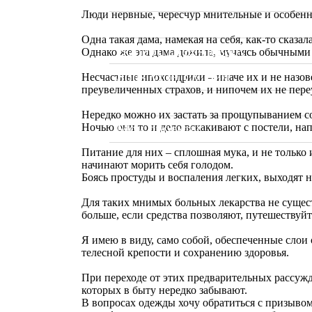
Люди нервные, чересчур мнительные и особенно
Видео
Одна такая дама, намекая на себя, как-то сказа
Вопрос Шеф-повару
Однако же эта дама дожила, мучаясь обычными 
Sous Vide. Су Вид
Несчастные ипохондрики – иначе их и не назов
преувеличенных страхов, и нипочем их не пере
Калькулятор калорий
Нередко можно их застать за прощупыванием со
Мои проекты
Ночью они то и дело вскакивают с постели, н
Питание для них – сплошная мука, и не только
начинают морить себя голодом.
Боясь простуды и воспаления легких, выходят на
Для таких мнимых больных лекарства не существ
больше, если средства позволяют, путешествуйт
Я имею в виду, само собой, обеспеченные слои 
телесной крепости и сохранению здоровья.
При переходе от этих предварительных рассужд
которых в быту нередко забывают.
В вопросах одежды хочу обратиться с призывом 