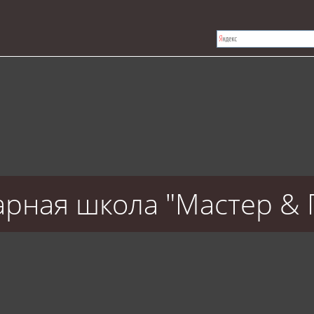
арная школа "Мастер & 