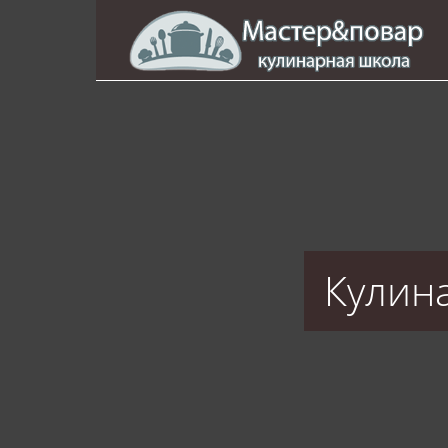
Кулин