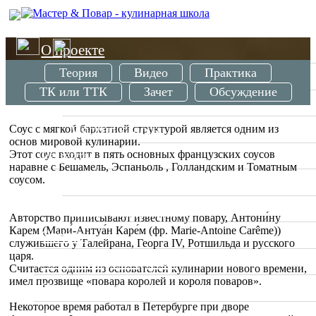
/
О проекте
Урок Соус Велюте (Veloute de Volaille)
Теория
Видео
Практика
Школа
ТК или ТТК
Зачет
Обсуждение
Вводные занятия
Мастер классы
Соус с мягкой бархатной структурой является одним из
основ мировой кулинарии.
Рецепты
Этот соус входит в пять основных французских соусов
наравне с Бешамель, Эспаньоль , Голландским и Томатным
соусом.
По странам
Ресторанное меню
Авторство приписывают
известному повару,
Антони́ну
Карем (Мари́-Антуа́н Каре́м (фр. Marie-Antoine Carême))
Статьи
служившего у Талейрана, Георга IV, Ротшильда и русского
царя.
Отзывы о ресторанах
Считается одним из основателей кулинарии нового времени,
имел прозвище «повара королей и короля поваров».
Специалисты
Некоторое время работал в Петербурге при дворе
Фото