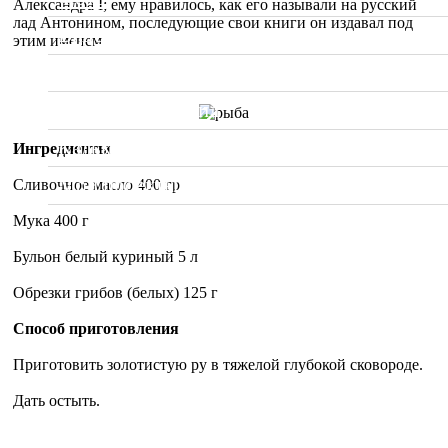
Александра I; ему нравилось, как его называли на русский
лад Антонином, последующие свои книги он издавал под
Видео
этим именем.
Вопрос Шеф-повару
Sous Vide. Су Вид
Калькулятор калорий
Ингредиенты
Мои проекты
Сливочное масло 400 гр
Мука 400 г
Бульон белый куриный 5 л
Обрезки грибов (белых) 125 г
Способ приготовления
Приготовить золотистую ру в тяжелой глубокой сковороде.
Дать остыть.