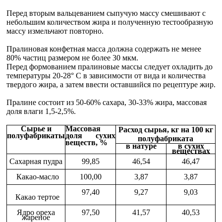
Перед вторым вальцеванием сыпучую массу смешивают с
небольшим количеством жира и полученную тестообразную
массу измельчают повторно.
Пралиновая конфетная масса должна содержать не менее
80% частиц размером не более 30 мкм.
Перед формованием пралиновые массы следует охладить до
температуры 20-28° С в зависимости от вида и количества
твердого жира, а затем ввести оставшийся по рецептуре жир.
Пралине состоит из 50-60% сахара, 30-33% жира, массовая
доля влаги 1,5-2,5%.
Сырье и
Массовая
Расход сырья, кг на 100 кг
полуфабрикаты
доля сухих
полуфабриката
веществ, %
в натуре
в сухих
веществах
Сахарная пудра
99,85
46,54
46,47
Какао-масло
100,00
3,87
3,87
97,40
9,27
9,03
Какао тертое
Ядро ореха
97,50
41,57
40,53
жареное