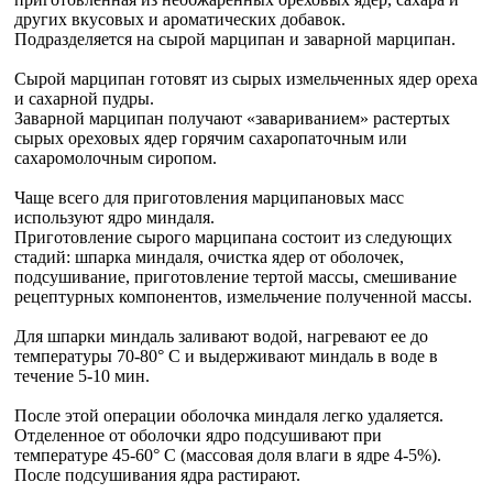
других вкусовых и ароматических добавок.
Подразделяется на сырой марципан и заварной марципан.
Сырой марципан готовят из сырых измельченных ядер ореха
и сахарной пудры.
Заварной марципан получают «завариванием» растертых
сырых ореховых ядер горячим сахаропаточным или
сахаромолочным сиропом.
Чаще всего для приготовления марципановых масс
используют ядро миндаля.
Приготовление сырого марципана состоит из следующих
стадий: шпарка миндаля, очистка ядер от оболочек,
подсушивание, приготовление тертой массы, смешивание
рецептурных компонентов, измельчение полученной массы.
Для шпарки миндаль заливают водой, нагревают ее до
температуры 70-80° С и выдерживают миндаль в воде в
течение 5-10 мин.
После этой операции оболочка миндаля легко удаляется.
Отделенное от оболочки ядро подсушивают при
температуре 45-60° С (массовая доля влаги в ядре 4-5%).
После подсушивания ядра растирают.