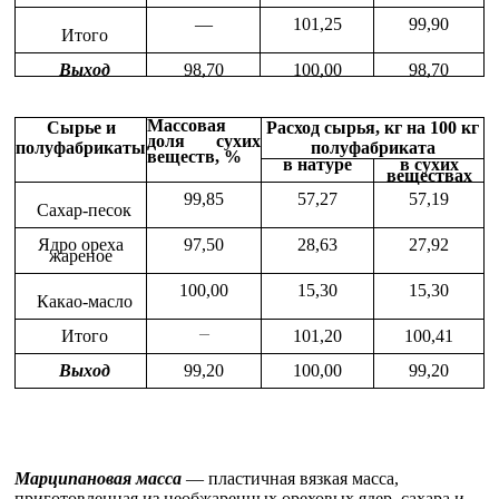
—
101,25
99,90
Итого
Выход
98,70
100,00
98,70
Массовая
Сырье и
Расход сырья, кг на 100 кг
доля сухих
полуфабрикаты
полуфабриката
веществ, %
в натуре
в сухих
веществах
99,85
57,27
57,19
Сахар-песок
Ядро ореха
97,50
28,63
27,92
жареное
100,00
15,30
15,30
Какао-масло
Итого
101,20
100,41
—
Выход
99,20
100,00
99,20
Марципановая масса
— пластичная вязкая масса,
приготовленная из необжаренных ореховых ядер, сахара и