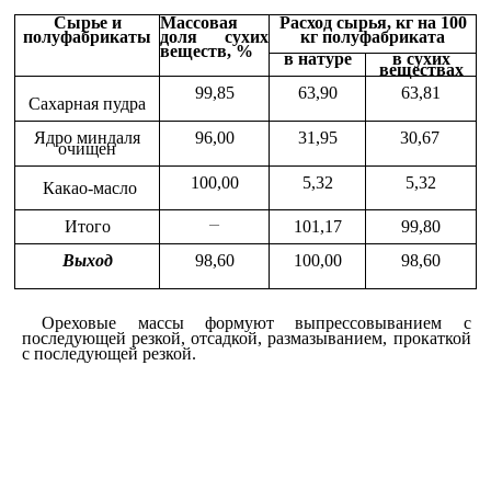
Сырье и
Массовая
Расход сырья, кг на 100
полуфабрикаты
доля сухих
кг полуфабриката
веществ, %
в натуре
в сухих
веществах
99,85
63,90
63,81
Сахарная пудра
Ядро миндаля
96,00
31,95
30,67
очищен­
100,00
5,32
5,32
Какао-масло
Итого
101,17
99,80
—
Выход
98,60
100,00
98,60
Ореховые массы формуют выпрессовыванием с
последующей резкой, отсадкой, размазыванием, прокаткой
с последующей резкой.