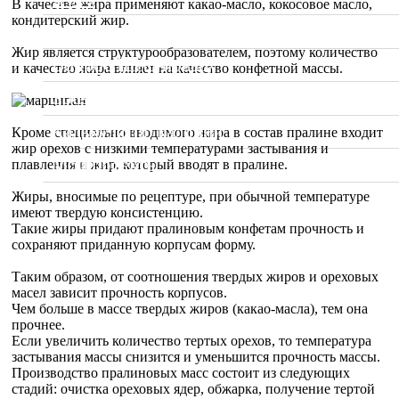
В качестве жира применяют какао-масло, кокосовое масло,
кондитерский жир.
Видео
Жир является структурообразователем, поэтому количество
Вопрос Шеф-повару
и качество жира влияет на качество конфетной массы.
Sous Vide. Су Вид
Калькулятор калорий
Кроме специально вводимого жира в состав пралине входит
жир орехов с низкими температурами застывания и
Мои проекты
плавления и жир, который вводят в пралине.
Жиры, вносимые по рецептуре, при обычной температуре
имеют твердую консистенцию.
Такие жиры придают пралиновым конфетам прочность и
сохраняют приданную корпусам форму.
Таким образом, от соотношения твердых жиров и ореховых
масел зависит прочность корпусов.
Чем больше в массе твердых жиров (какао-масла), тем она
прочнее.
Если увеличить количество тертых орехов, то температура
застывания массы снизится и уменьшится прочность массы.
Производство пралиновых масс состоит из следующих
стадий: очистка ореховых ядер, обжарка, получение тертой