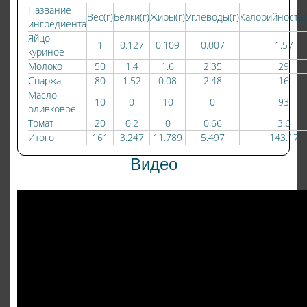
Название
Вес(г)
Белки(г)
Жиры(г)
Углеводы(г)
Калорийность(
ингредиента
Яйцо
1
0.127
0.109
0.007
1.57
куриное
Молоко
50
1.4
1.6
2.35
29
Спаржа
80
1.52
0.08
2.48
16
Масло
10
0
10
0
93
оливковое
Томат
20
0.2
0
0.66
3.6
Итого
161
3.247
11.789
5.497
143.17
Видео