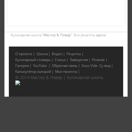
Кулинарная школа "
Мастер & Повар
". Все рецепты
здесь
!
О проекте
Школа
Видео
Рецепты
Кулинарный словарь
Статьи
Заведения
Резюме
Галерея
YouTube
Обратная связь
Sous Vide. Су-вид
Калькулятор калорий
Мои проекты
© 2014 Мастер & Повар | Кулинарная школа.
-.