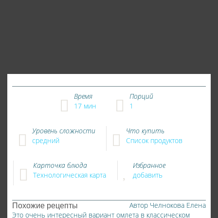
Время
Порций
17 мин
1
Уровень сложности
Что купить
средний
Список продуктов
Карточка блюда
Избранное
Технологическая карта
добавить
Похожие рецепты
Автор
Челнокова Елена
Это очень интересный вариант омлета в классическом