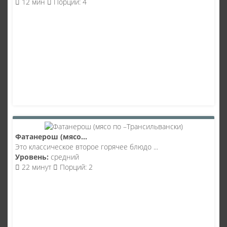
12 мин
Порций: 4
Фатанерош (мясо...
Это классическое второе горячее блюдо ...
Уровень:
средний
22 минут
Порций: 2