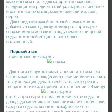
классическом стиле, для которого понадобятся
следующие ингредиенты: яйца, спаржа, сливочное
и растительное масло, молоко или сливки, соль,
перец.
Для придания яркой цветовой гаммы, можно
добавить в омлет дольку помидора, а при варке
спаржи можно добавить в воду немного пищевой
соды, от которой её цвет станет более
насыщенный.
Первый этап
– приготовление спаржы.
Для этого её нужно помыть, почистить нижнюю
часть каждого стебля, (если в наличии мини-спаржа,
то эту операцию делать необязательно), срезать
твёрдые кончики, и припустить в течении 2-4 минут
(т.е. быстро сварить в малом количестве воды, не
доводя до кипения, с небольшим количеством соли,
сахара и соды на кончике ножа), после чего
откинуть на «ледяную баню» (положить в воду со