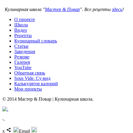
Кулинарная школа "
Мастер & Повар
". Все рецепты
здесь
!
О проекте
Школа
Видео
Рецепты
Кулинарный словарь
Статьи
Заведения
Резюме
Галерея
YouTube
Обратная связь
Sous Vide. Су-вид
Калькулятор калорий
Мои проекты
© 2014 Мастер & Повар | Кулинарная школа.
-.
x
Email