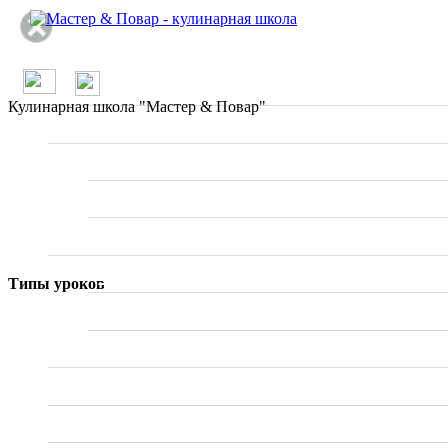
/
О проекте
Кулинарная школа "Мастер & Повар"
Школа
Вводные занятия
Мастер классы
Рецепты
По странам
Типы уроков
Ресторанное меню
Статьи
Отзывы о ресторанах
Специалисты