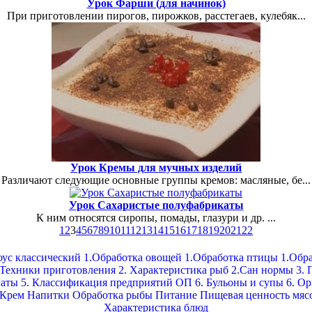
Урок Фарши (для начинок)
При приготовлении пирогов, пирожков, расстегаев, кулебяк...
Урок Кремы для мучных изделий
Различают следующие основные группы кремов: масляные, бе...
Урок Сахаристые полуфабрикаты
К ним относятся сиропы, помады, глазури и др. ...
1
2
3
4
5
6
7
8
9
10
11
12
13
14
15
16
17
18
19
20
21
22
оус классический
1.Обработка овощей
1.Обработка птицы
1.Обра
 Техники приготовления
2. Характеристика рыб
2.Сан нормы
3. 
латы
5. Классификация предприятий ОП
6. Бульоны и супы
6. О
Крем
Напитки
Обработка рыбы
Питание
Пищевая ценность мяс
Характеристика блюд