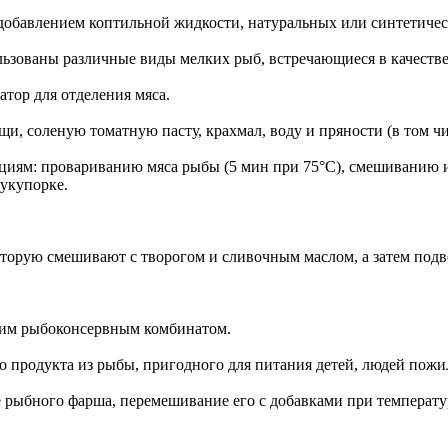
обавлением коптильной жидкости, натуральных или синтетичес
ьзованы различные виды мелких рыб, встречающиеся в качестве
тор для отделения мяса.
и, соленую томатную пасту, крахмал, воду и пряности (в том ч
циям: провариванию мяса рыбы (5 мин при 75°С), смешиванию и
укупорке.
оторую смешивают с творогом и сливочным маслом, а затем под
ким рыбоконсервным комбинатом.
 продукта из рыбы, пригодного для питания детей, людей пожил
 рыбного фарша, перемешивание его с добавками при температур