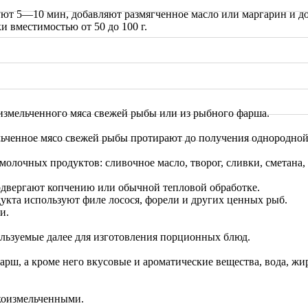
руют 5—10 мин, добавляют размягченное масло или маргарин и 
 вместимостью от 50 до 100 г.
измельченного мяса свежей рыбы или из рыбного фарша.
ьченное мясо свежей рыбы протирают до получения однородной 
лочных продуктов: сливочное масло, творог, сливки, сметана, п
одвергают копчению или обычной тепловой обработке.
дукта используют филе лосося, форели и других ценных рыб.
и.
льзуемые далее для изготовления порционных блюд.
фарш, а кроме него вкусовые и ароматические вещества, вода, 
нкоизмельченными.