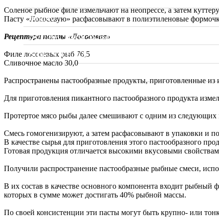
Соленое рыбное филе измельчают на неопрессе, а затем кутте
Видео
Пасту «Лососевую» расфасовывают в полиэтиленовые формочки
Вопрос Шеф-повару
Рецептура пасты «Лососевая»
Sous Vide. Су Вид
Филе лососевых рыб 76,5
Сливочное масло 30,0
Калькулятор калорий
Распространены пастообразные продукты, приготовленные из 
Мои проекты
Для приготовления пикантного пастообразного продукта измел
Протертое мясо рыбы далее смешивают с одним из следующих мо
Смесь гомогенизируют, а затем расфасовывают в упаковки и п
В качестве сырья для приготовления этого пастообразного про
Готовая продукция отличается высокими вкусовыми свойствам
Получили распространение пастообразные рыбные смеси, испо
В их состав в качестве основного компонента входит рыбный 
которых в сумме может достигать 40% рыбной массы.
По своей консистенции эти пасты могут быть крупно- или то