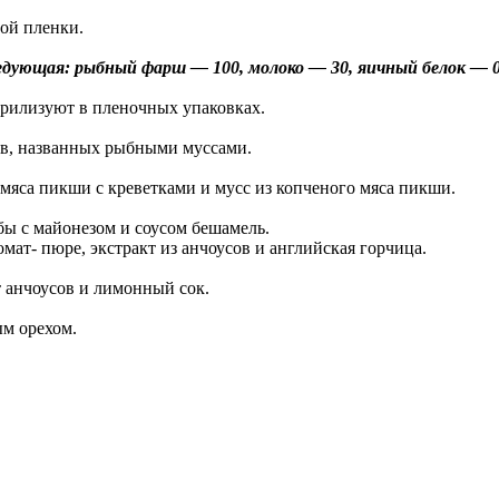
ой пленки.
едующая: рыбный фарш — 100, молоко — 30, яичный белок — 0,
¬рилизуют в пленочных упаковках.
в, названных рыбными муссами.
о мяса пикши с креветками и мусс из копченого мяса пикши.
бы с майонезом и соусом бешамель.
омат- пюре, экстракт из анчоусов и английская горчица.
 анчоусов и лимонный сок.
ым орехом.