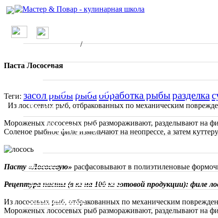
/
О проекте
Обработка продуктов
/
Обработка рыбы
Школа
Паста Лососевая
Вводные занятия
Мастер классы
засол рыбы
рыба
обработка рыбы
разделка
с
Теги:
Из лососевых рыб, отбракованных по механическим поврежде
Рецепты
Мороженых лососевых рыб размораживают, разделывают на фил
По странам
Соленое рыбное филе измельчают на неопрессе, а затем кутте
Ресторанное меню
Статьи
Пасту «Лососевую»
расфасовывают в полиэтиленовые формочки
Отзывы о ресторанах
Рецептура пасты (в кг на 100 кг готовой продукции): филе ло
Специалисты
Из лососевых рыб, отбракованных по механическим поврежден
Мороженых лососевых рыб размораживают, разделывают на фил
Фото