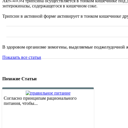
Активация трипсина осуществляется в тонком кишечнике под 
энтерокиназы, содержащегося в кишечном соке.
Видео
Трипсин в активной форме активирует в тонком кишечнике дру
Вопрос Шеф-повару
Sous Vide. Су Вид
Калькулятор калорий
В здоровом организме зимогены, выделяемые поджелудочной же
Мои проекты
Показать все статьи
Похожие Статьи
Согласно принципам рационального
питания, чтобы...