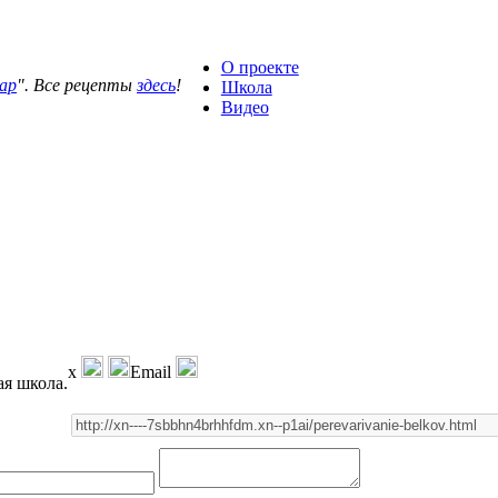
О проекте
ар
". Все рецепты
здесь
!
Школа
Видео
x
Email
ая школа.