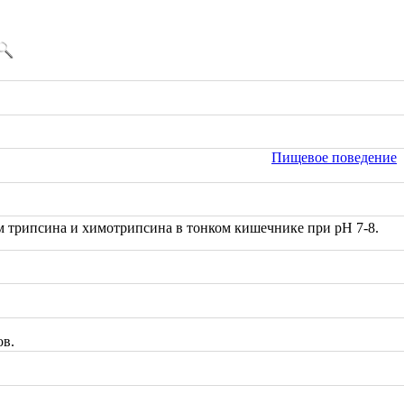
Пищевое поведение
ем трипси
на и химотрипсина в тонком кишечнике при рН 7-8.
ов.