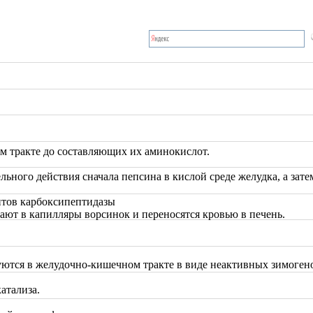
м тракте до составляющих их аминокислот.
ель
ного действия сначала пепсина в кислой среде желудка, а зат
нтов карбоксипептидазы
ют в капилляры ворсинок и переносятся кровью в печень.
уются в желудочно-кишечном тракте в виде неактивных зимоген
атализа.