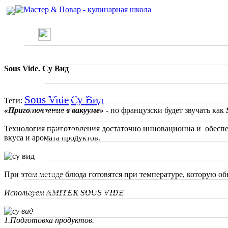
/
О проекте
Су Вид. Sous Vide
Школа
Sous Vide. Су Вид
Вводные занятия
Мастер классы
Sous Vide
Су Вид
Теги:
«Приготовление в вакууме»
- по французски будет звучать как
S
Рецепты
Технология приготовления достаточно инновационна и обеспеч
По странам
вкуса и аромата продуктов.
Ресторанное меню
Статьи
При этом методе блюда готовятся при температуре, которую об
Отзывы о ресторанах
Используем
AMITEK SOUS VIDE
Специалисты
1.Подготовка продуктов.
Фото