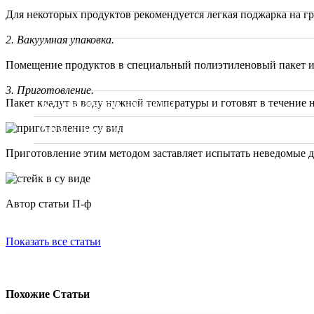
Для некоторых продуктов рекомендуется легкая поджарка на гри
Видео
2. Вакуумная упаковка.
Вопрос Шеф-повару
Помещение продуктов в специальный полиэтиленовый пакет и
Sous Vide. Су Вид
3. Приготовление.
Калькулятор калорий
Пакет кладут в воду нужной температуры и готовят в течение 
Мои проекты
Приготовление этим методом заставляет испытать неведомые д
Автор статьи П-ф
Показать все статьи
Похожие Статьи