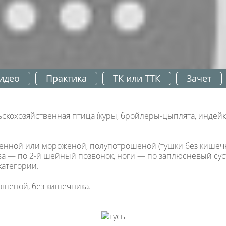
идео
Практика
ТК или ТТК
Зачет
охозяйственная птица (куры, бройлеры-цыплята, индейки, г
денной или мороженой, полупотрошеной (тушки без кишечн
ова — по 2-й шейный позвонок, ноги — по заплюсневый суст
категории.
ошеной, без кишечника.