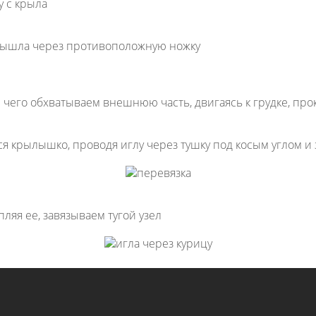
у с крыла
а вышла через противоположную ножку
чего обхватываем внешнюю часть, двигаясь к грудке, прок
еся крылышко, проводя иглу через тушку под косым углом 
ляя ее, завязываем тугой узел