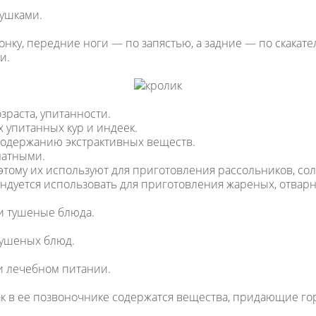
ушками.
онку, передние ноги — по запястью, а задние — по скакате
и.
зраста, упитанности.
 упитанных кур и индеек.
 содержанию экстрактивных веществ.
матными.
этому их используют для приготовления рассольников, со
ендуется использовать для приготовления жареных, отва
 и тушеные блюда.
тушеных блюд.
 и лечебном питании.
как в ее позвоночнике содержатся вещества, придающие го