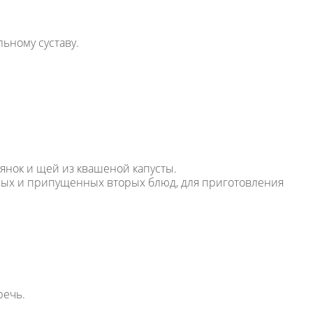
льному суставу.
лянок и щей из квашеной капусты.
рных и припущенных вторых блюд, для приготовления
речь.