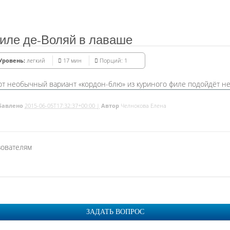
иле де-Воляй в лаваше
Уровень:
легкий
17 мин
Порций: 1
от необычный вариант «кордон-блю» из куриного филе подойдёт не 
бавлено
2015-06-05T17:32:37+00:00 |
Автор
Челнокова Елена
зователям
ЗАДАТЬ ВОПРОС