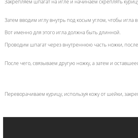
Закрепляем шпагат на игле и начинаем скреплять куриц
Затем вводим иглу внутрь под косым углом, чтобы игл
Вот именно для этого игла должна быть длинной.
Проводим шпагат через внутреннюю часть ножки, после 
После чего, связываем другую ножку, а затем и оставше
Переворачиваем курицу, используя кожу от шейки, закреп