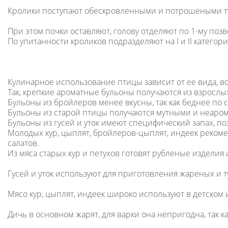
Кролики поступают обескровленными и потрошеными т
При этом почки оставляют, голову отделяют по 1-му позв
По упитанности кроликов подразделяют на I и II категори
Кулинарное использование птицы зависит от ее вида, во
Так, крепкие ароматные бульоны получаются из взрослых
Бульоны из бройлеров менее вкусны, так как беднее по
Бульоны из старой птицы получаются мутными и неаро
Бульоны из гусей и уток имеют специфический запах, по
Молодых кур, цыплят, бройлеров-цыплят, индеек реком
салатов.
Из мяса старых кур и петухов готовят рубленые изделия
Гусей и уток используют для приготовления жареных и 
Мясо кур, цыплят, индеек широко используют в детском
Дичь в основном жарят, для варки она непригодна, так 