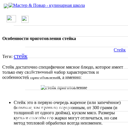
/
О проекте
Стейк
Школа
Особенности приготовления стейка
Вводные занятия
Стейк
Мастер классы
стейк
Теги:
Рецепты
Стейк достаточно специфичное мясное блюдо, которое имеет
только ему свойственный набор характеристик и
По странам
особенностей приготовления, а именно:
Ресторанное меню
Статьи
Стейк это в первую очередь жареное (или запечённое)
Отзывы о ресторанах
большим, как правило порционным, от 300 грамм (и
толщиной от одного дюйма), куском мясо. Размеры
Специалисты
куска и способы его жарки могут отличаться, но сам
метод тепловой обработки всегда неизменен.
Фото