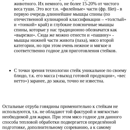
животного. Их немного, не более 15-20% от чистого
веса туши. Это все т.н. «филейные» части (фр. filet) - в
первую очередь длиннейшие мышцы спины (по
отечественной кулинарной классификации – «толстый»
и «тонкий» край) и глубокие поясничные мышцы
спины, которые у нас традиционно обозначатся как
«вырезки». Сюда же можно отнести и «пашину» -
мышцы нижней части живота (паха), мясо второй
категории, но при этом очень нежное и мягкое и
соответственно годное для приготовления стейков.
С точки зрения технологии стейк уникальное по своему
блюдо, т.к. его масса («выход готовой продукции», «вес
нетто») заранее, до заказа, точно не известна.
Остальные отруба говядины применительно к стейкам не
используются, т.к. не обладают той фактурой и мягкостью
необходимой для жарки. При этом мясо годное для данного
способа тепловой обработки подвергается определённой
подготовке, дополнительному созреванию, а к самому