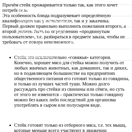
Причём стейк прожаривается только так, как этого хочет
Видео
потребитель.
Эта особенность блюда подразумевает определённую
Вопрос Шеф-повару
квалификацию как у исполнителя, так и у заказчика.
Первый должен правильно выполнить пожелания второго, а
второй должен быть по определению «продвинутым
Sous Vide. Су Вид
пользователем», т.е. разбираться в предмете заказа, чтобы не
требовать от повара невозможного.
Калькулятор калорий
Мои проекты
Стейк это исключительно «говяжья» категория.
Конечно, хорошее мясо для стейка можно получить от
любых жвачных животных, как домашних, так и диких,
но в подавляющем большинстве на предприятиях
общественного питания его готовят только из говядины,
и только из лучших частей туши. Можно долго
рассуждать про стейки из свинины или сёмги, но суть
от этого не изменится – практически только говядину
можно без каких либо последствий для организма
употреблять в сыром или полусыром виде.
Стейк готовят только из отборного мяса, т.е. тех мышц,
которые меньше всего участвуют в движении