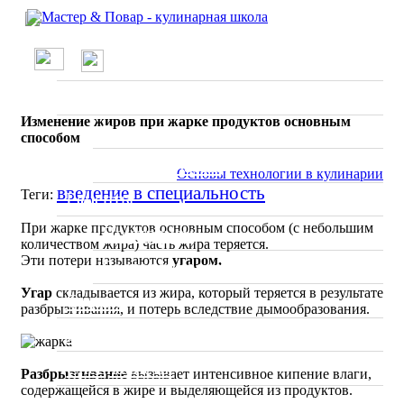
/
О проекте
Основы технологии в кулинарии
Школа
Изменение жиров при жарке продуктов основным
Вводные занятия
способом
Мастер классы
Основы технологии в кулинарии
введение в специальность
Теги:
Рецепты
При жарке продуктов основным способом (с небольшим
По странам
количеством жира) часть жира теряется.
Эти потери называются
угаром.
Ресторанное меню
Угар
складывается из жира, который теряется в результате
Статьи
разбрызгивания, и потерь вследствие дымообразования.
Отзывы о ресторанах
Специалисты
Разбрызгивание
вызывает интенсивное кипение влаги,
содержащейся в жире и выделяющейся из продуктов.
Фото