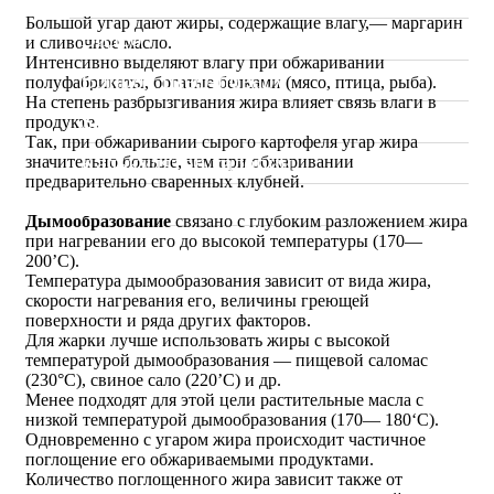
Большой угар дают жиры, содержащие влагу,— маргарин
Видео
и сливочное масло.
Интенсивно выделяют влагу при обжаривании
Вопрос Шеф-повару
полуфабрикаты, богатые белками (мясо, птица, рыба).
На степень разбрызгивания жира влияет связь влаги в
Sous Vide. Су Вид
продукте.
Так, при обжаривании сырого картофеля угар жира
Калькулятор калорий
значительно больше, чем при обжаривании
предварительно сваренных клубней.
Мои проекты
Дымообразование
связано с глубоким разложением жира
при нагревании его до высокой температуры (170—
200’С).
Температура дымообразования зависит от вида жира,
скорости нагревания его, величины греющей
поверхности и ряда других факторов.
Для жарки лучше использовать жиры с высокой
температурой дымообразования — пищевой саломас
(230°С), свиное сало (220’С) и др.
Менее подходят для этой цели растительные масла с
низкой температурой дымообразования (170— 180‘С).
Одновременно с угаром жира происходит частичное
поглощение его обжариваемыми продуктами.
Количество поглощенного жира зависит также от